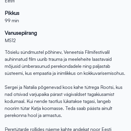
Eesti
Pikkus
99 min
Vanusepiirang
MS12
Tõsielu sündmustel põhinev, Veneetsia Filmifestivalil
auhinnatud film uurib trauma ja meeleheite laastavaid
mõjusid ümberasunud perekondadele ning paljastab
süsteemi, kus empaatia ja inimlikkus on kokkuvarisemisohus.
Sergei ja Natalia põgenevad koos kahe tütrega Rootsi, kus
nad otsivad varjupaika pärast vägivaldset tagakiusamist
kodumaal. Kui nende taotlus lükatakse tagasi, langeb
noorim tütar Katja koomasse. Teda saab päästa ainult
perekonna hool ja armastus.
Peretütarde rollides näeme kahte andekat noor Eesti