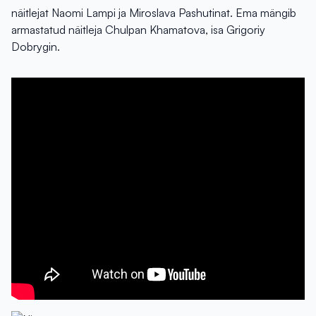
näitlejat Naomi Lampi ja Miroslava Pashutinat. Ema mängib
armastatud näitleja Chulpan Khamatova, isa Grigoriy
Dobrygin.