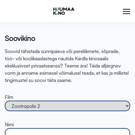
Soovikino
Soovid tähistada sünnipäeva või pereliikmete, sõprade,
töö- või koolikaaslastega nautida Kärdla kinosaalis
eksklusiivset privaatseanssi? Teeme ära! Täida alljärgnev
vorm ja anname esimesel võimalusel teada, et kas ja millistel
tingimustel su soovi täita saame.
Film
Nimi