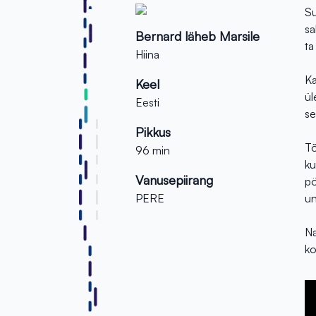
Su
sa
Bernard läheb Marsile
ta
Hiina
Ka
Keel
ül
Eesti
se
Pikkus
Tõ
96 min
ku
Vanusepiirang
pö
PERE
un
Na
ko