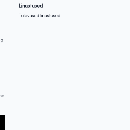
Linastused
b
Tulevased linastused
ng
sse