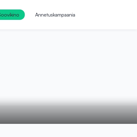
Soovikino
Annetuskampaania