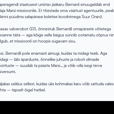
peragendi staatusest unistav jääkaru Bernard smuugeldab end
laja Marsi missioonile. Et tõestada oma väärtust agentuurile, pea
 kinni püüdma salapärase koletise koodnimega Suur Oranž.
asas valverobot G13, õnnestub Bernardil omapäraste võtetega
esanne täita – aga kõige selle käigus sünnib ootamatu sõprus ni
lgub, et missioonil on hoopis sügavam sisu.
si, Bernardil pole enamasti aimugi, kuidas ta midagi teeb. Aga
idagi – läbi äparduste, õnnelike juhuste ja roboti silmade
örituste – suudab ta päästa Marsi… ja võib-olla isegi terve
iversumi.
ljakas seiklus sellest, kuidas üks kohmakas karu võib sattuda vale
hta – täpselt õigel hetkel.