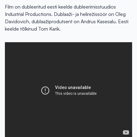
Film on dubleeritud eesti keelde dubleerimisstuudios
Industrial Productions. Dublaaži- ja helirežissöör on Oleg
Davidovich, dublaažiprodutsent on Andrus Kasesalu. Eesti
keelde tõlkinud Tom Karik.