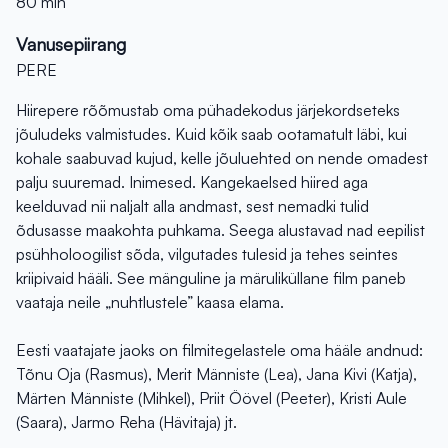
80 min
Vanusepiirang
PERE
Hiirepere rõõmustab oma pühadekodus järjekordseteks
jõuludeks valmistudes. Kuid kõik saab ootamatult läbi, kui
kohale saabuvad kujud, kelle jõuluehted on nende omadest
palju suuremad. Inimesed. Kangekaelsed hiired aga
keelduvad nii naljalt alla andmast, sest nemadki tulid
õdusasse maakohta puhkama. Seega alustavad nad eepilist
psühholoogilist sõda, vilgutades tulesid ja tehes seintes
kriipivaid hääli. See mänguline ja märuliküllane film paneb
vaataja neile „nuhtlustele” kaasa elama.
Eesti vaatajate jaoks on filmitegelastele oma hääle andnud:
Tõnu Oja (Rasmus), Merit Männiste (Lea), Jana Kivi (Katja),
Märten Männiste (Mihkel), Priit Öövel (Peeter), Kristi Aule
(Saara), Jarmo Reha (Hävitaja) jt.