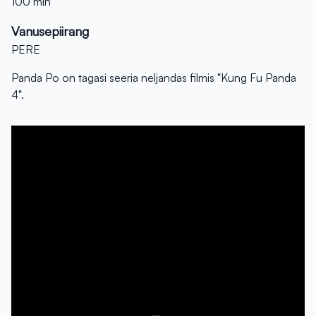
100 min
Vanusepiirang
PERE
Panda Po on tagasi seeria neljandas filmis "Kung Fu Panda
4".