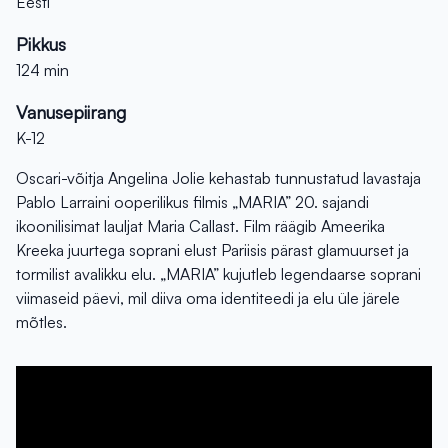
Eesti
Pikkus
124 min
Vanusepiirang
K-12
Oscari-võitja Angelina Jolie kehastab tunnustatud lavastaja
Pablo Larraini ooperilikus filmis „MARIA” 20. sajandi
ikoonilisimat lauljat Maria Callast. Film räägib Ameerika
Kreeka juurtega soprani elust Pariisis pärast glamuurset ja
tormilist avalikku elu. „MARIA” kujutleb legendaarse soprani
viimaseid päevi, mil diiva oma identiteedi ja elu üle järele
mõtles.