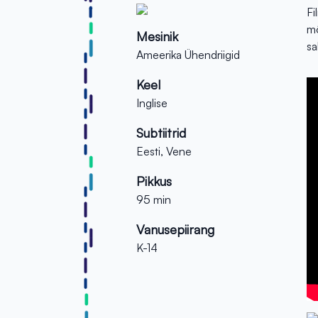
Fi
mõ
Mesinik
sa
Ameerika Ühendriigid
Keel
Inglise
Subtiitrid
Eesti, Vene
Pikkus
95 min
Vanusepiirang
K-14