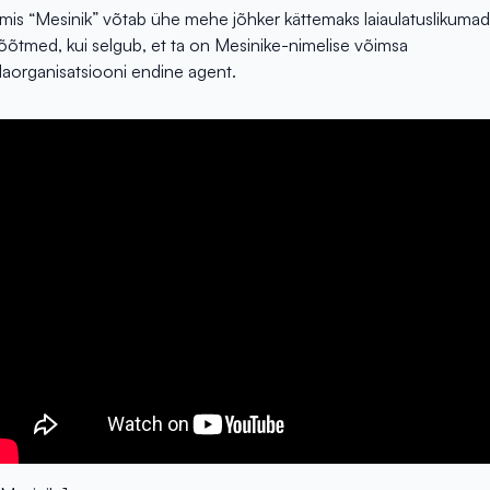
lmis “Mesinik” võtab ühe mehe jõhker kättemaks laiaulatuslikumad
õtmed, kui selgub, et ta on Mesinike-nimelise võimsa
laorganisatsiooni endine agent.