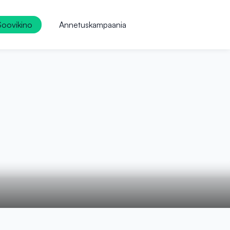
Soovikino
Annetuskampaania