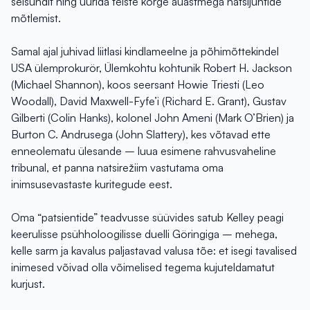
seisundit ning uurida teiste kõrge auastmega natsijuhtide
mõtlemist.
Samal ajal juhivad liitlasi kindlameelne ja põhimõttekindel
USA ülemprokurör, Ülemkohtu kohtunik Robert H. Jackson
(Michael Shannon), koos seersant Howie Triesti (Leo
Woodall), David Maxwell-Fyfe’i (Richard E. Grant), Gustav
Gilberti (Colin Hanks), kolonel John Ameni (Mark O’Brien) ja
Burton C. Andrusega (John Slattery), kes võtavad ette
enneolematu ülesande – luua esimene rahvusvaheline
tribunal, et panna natsirežiim vastutama oma
inimsusevastaste kuritegude eest.
Oma “patsientide” teadvusse süüvides satub Kelley peagi
keerulisse psühholoogilisse duelli Göringiga – mehega,
kelle sarm ja kavalus paljastavad valusa tõe: et isegi tavalised
inimesed võivad olla võimelised tegema kujuteldamatut
kurjust.