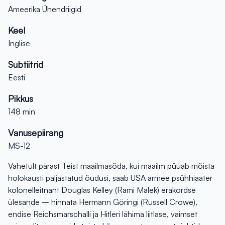
Ameerika Ühendriigid
Keel
Inglise
Subtiitrid
Eesti
Pikkus
148 min
Vanusepiirang
MS-12
Vahetult pärast Teist maailmasõda, kui maailm püüab mõista
holokausti paljastatud õudusi, saab USA armee psühhiaater
kolonelleitnant Douglas Kelley (Rami Malek) erakordse
ülesande – hinnata Hermann Göringi (Russell Crowe),
endise Reichsmarschalli ja Hitleri lähima liitlase, vaimset