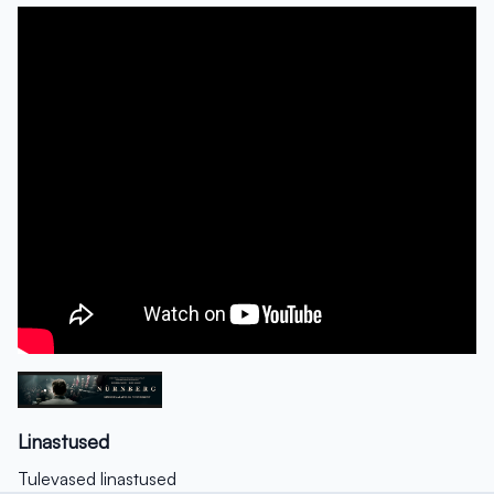
Linastused
Tulevased linastused