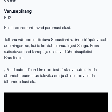
98 min
Vanusepiirang
K-12
Eesti noored unistavad paremast elust.
Tallinna väikepoes töötava Sebastiani rutiinne tööpäev saab
uue hingamise, kui ta kohtub elunautlejast Siloga. Koos
suitsetavad nad kanepit ja unistavad üheotsapiletist
Brasiiliasse.
„Pikad paberid“ on film noortest täiskasvanutest, keda
ühendab teadmatus tuleviku ees ja ühine soov elada
tähendusrikast elu.