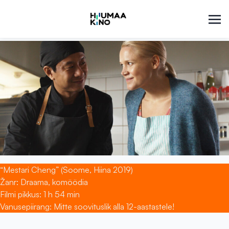
“Mestari Cheng” (Soome, Hiina 2019)
Žanr: Draama, komöödia
Filmi pikkus: 1 h 54 min
Vanusepiirang: Mitte soovituslik alla 12-aastastele!