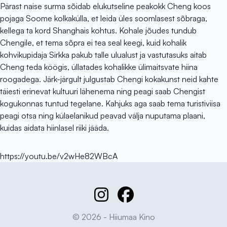
Pärast naise surma sõidab elukutseline peakokk Cheng koos
pojaga Soome kolkakülla, et leida üles soomlasest sõbraga,
kellega ta kord Shanghais kohtus. Kohale jõudes tundub
Chengile, et tema sõpra ei tea seal keegi, kuid kohalik
kohvikupidaja Sirkka pakub talle ulualust ja vastutasuks aitab
Cheng teda köögis, üllatades kohalikke ülimaitsvate hiina
roogadega. Järk-järgult julgustab Chengi kokakunst neid kahte
täiesti erinevat kultuuri lähenema ning peagi saab Chengist
kogukonnas tuntud tegelane. Kahjuks aga saab tema turistiviisa
peagi otsa ning külaelanikud peavad välja nuputama plaani,
kuidas aidata hiinlasel riiki jääda.
https://youtu.be/v2wHe82WBcA
© 2026 - Hiiumaa Kino