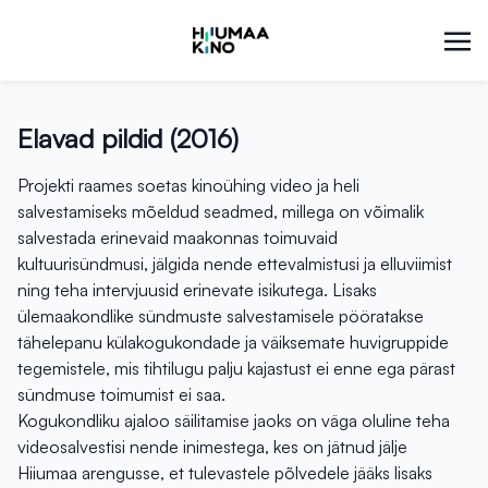
Elavad pildid (2016)
Projekti raames soetas kinoühing video ja heli
salvestamiseks mõeldud seadmed, millega on võimalik
salvestada erinevaid maakonnas toimuvaid
kultuurisündmusi, jälgida nende ettevalmistusi ja elluviimist
ning teha intervjuusid erinevate isikutega. Lisaks
ülemaakondlike sündmuste salvestamisele pööratakse
tähelepanu külakogukondade ja väiksemate huvigruppide
tegemistele, mis tihtilugu palju kajastust ei enne ega pärast
sündmuse toimumist ei saa.
Kogukondliku ajaloo säilitamise jaoks on väga oluline teha
videosalvestisi nende inimestega, kes on jätnud jälje
Hiiumaa arengusse, et tulevastele põlvedele jääks lisaks