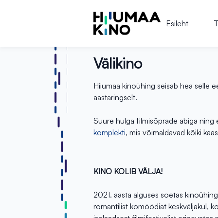
Esileht
T
Välikino
Hiiumaa kinoühing seisab hea selle ee
aastaringselt.
Suure hulga filmisõprade abiga ning 
komplekti
, mis võimaldavad kõiki kaa
KINO KOLIB VÄLJA!
2021. aasta alguses soetas kinoühing
romantilist komöödiat keskväljakul, ko