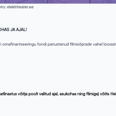
oto: elektriteater.ee
HAS JA AJAL!
kti omafinantseeringu fondi panustanud filmisõprade vahel loosisi
nastus võitja poolt valitud ajal, asukohas ning filmiga) võitis He