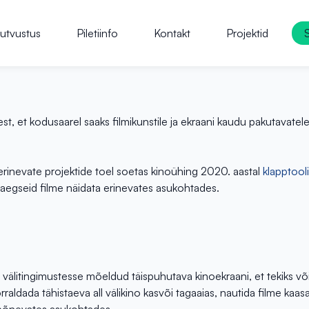
utvustus
Piletiinfo
Kontakt
Projektid
st, et kodusaarel saaks filmikunstile ja ekraani kaudu pakutavatel
erinevate projektide toel soetas kinoühing 2020. aastal
klapptool
saegseid filme näidata erinevates asukohtades.
 välitingimustesse mõeldud täispuhutava kinoekraani, et tekiks v
rraldada tähistaeva all välikino kasvõi tagaaias, nautida filme ka