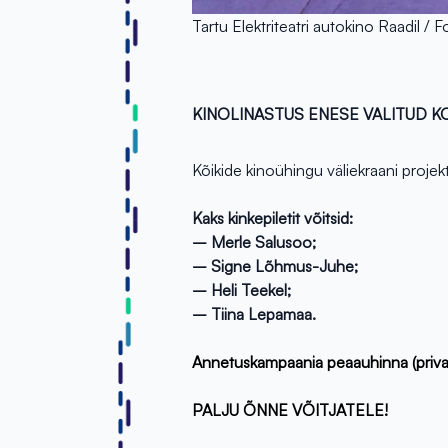
Tartu Elektriteatri autokino Raadil / F
KINOLINASTUS ENESE VALITUD KO
Kõikide kinoühingu väliekraani proje
Kaks kinkepiletit võitsid:
– Merle Salusoo;
– Signe Lõhmus-Juhe;
– Heli Teekel;
– Tiina Lepamaa.
Annetuskampaania peaauhinna (privaatli
PALJU ÕNNE VÕITJATELE!