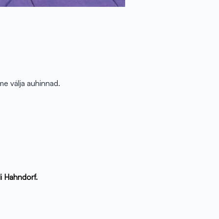
me välja auhinnad.
li Hahndorf.