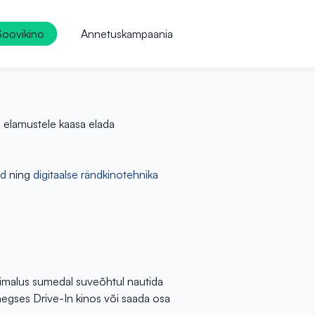
Soovikino
Annetuskampaania
e elamustele kaasa elada
id
ning
digitaalse rändkinotehnika
õimalus sumedal suveõhtul nautida
asaegses Drive-In kinos või saada osa