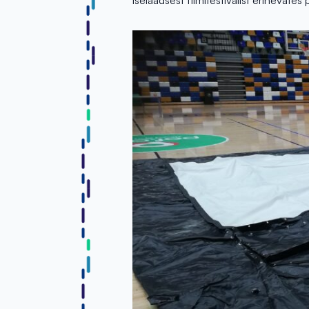
iselaadsest filmifestivalist erinevat