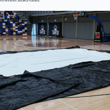
es põnevates asukohtades.